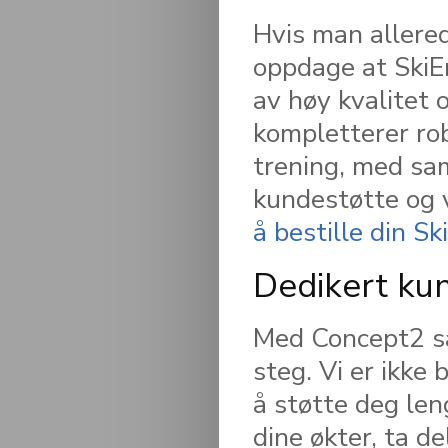
Hvis man allere
oppdage at SkiEr
av høy kvalitet 
kompletterer rob
trening, med sa
kundestøtte og v
å bestille din Sk
Dedikert ku
Med Concept2 så
steg. Vi er ikke 
å støtte deg leng
dine økter, ta d