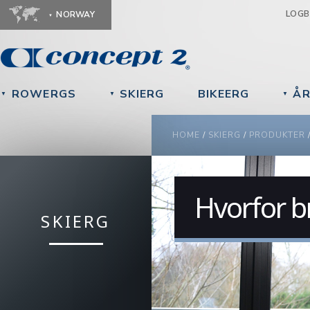
Ju
LOG
NORWAY
ROWERGS
SKIERG
BIKEERG
ÅR
▼
▼
▼
YOU ARE HERE
HOME
/
SKIERG
/
PRODUKTER
Hvorfor b
SKIERG