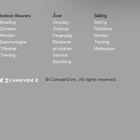
Indoor Rowers
Årer
SkiErg
RowErg
Årevalg
SkiErg
Dynamic
Åreblad
Plattform
Monitor
Fargevalg
Monitor
Sammenligne
Relaterte
Trening
Tilbehør
produkter
Motivasjon
Trening
Service
Bestilling
© Concept2 inc. All rights reserved.