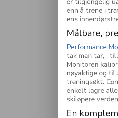
er tilgjengelig 
enn å trene i tra
ens innendørstr
Målbare, pre
Performance Mo
tak man tar, i t
Monitoren kalibr
nøyaktige og til
treningsøkt. Co
enkelt lagre al
skiløpere verden
En kompleme