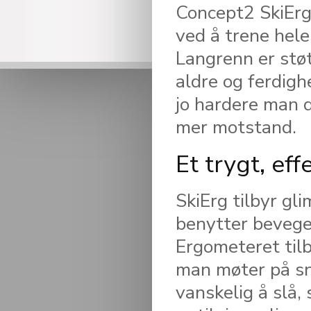
Concept2 SkiErg
ved å trene hele
Langrenn er støtf
aldre og ferdigh
jo hardere man d
mer motstand.
Et trygt, eff
SkiErg tilbyr gl
benytter bevege
Ergometeret til
man møter på snø
vanskelig å slå, 