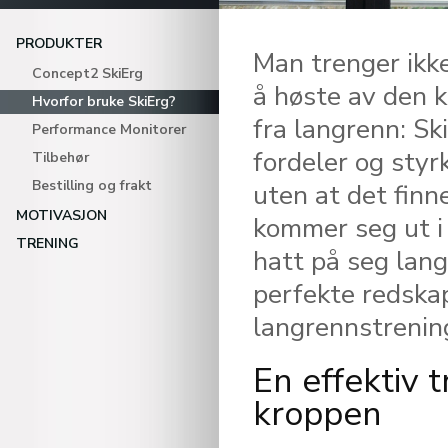
PRODUKTER
Man trenger ikke
Concept2 SkiErg
å høste av den 
Hvorfor bruke SkiErg?
fra langrenn: Ski
Performance Monitorer
fordeler og styrk
Tilbehør
Bestilling og frakt
uten at det finn
MOTIVASJON
kommer seg ut i 
TRENING
hatt på seg lang
perfekte redskap
langrennstrenin
En effektiv t
kroppen