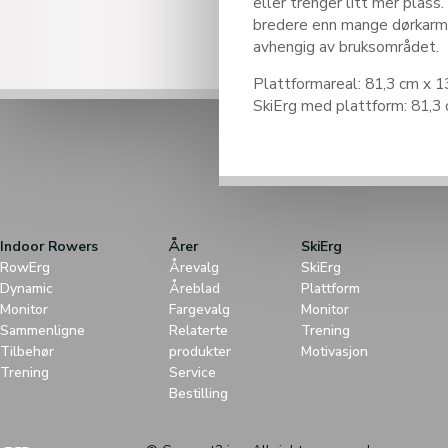
eller trenger litt mer plass
bredere enn mange dørkarme
avhengig av bruksområdet.
Plattformareal: 81,3 cm x 
SkiErg med plattform: 81,3
Indoor Rowers
Årer
SkiErg
RowErg
Årevalg
SkiErg
Dynamic
Åreblad
Plattform
Monitor
Fargevalg
Monitor
Sammenligne
Relaterte
Trening
Tilbehør
produkter
Motivasjon
Trening
Service
Bestilling