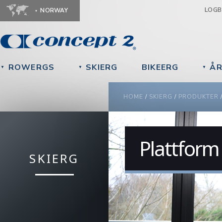
Ju
LOG
NORWAY
ROWERGS
SKIERG
BIKEERG
ÅR
▼
▼
▼
YOU ARE HERE
HOME
/
SKIERG
/
PRODUKTER
Plattform
SKIERG