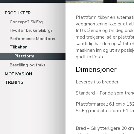
PRODUKTER
Plattform tilbyr en alternat
Concept2 SkiErg
veggmontering ikke er et alt
frittstående og lar deg bruk
Hvorfor bruke SkiErg?
med trekjerne, så er plattf
Performance Monitorer
samtidig har den også trilleh
Tilbehør
maskinen inn og ut av posisj
Plattform
godt fotfeste.
Bestilling og frakt
Dimensjoner
MOTIVASJON
Leveres i to bredder:
TRENING
Standard – For de som tren
Plattformareal: 61 cm x 13
SkiErg med plattform: 61 c
Bred – Gir ytterligere 20 c