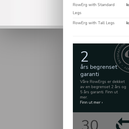
RowErg with Standard
k
Legs
RowErg with Tall Legs
k
2
års begrenset
garanti
Våre RowErgs er dekket
av en begrenset 2 års og
5 års garanti. Finn ut
mer.
Finn ut mer ›
30