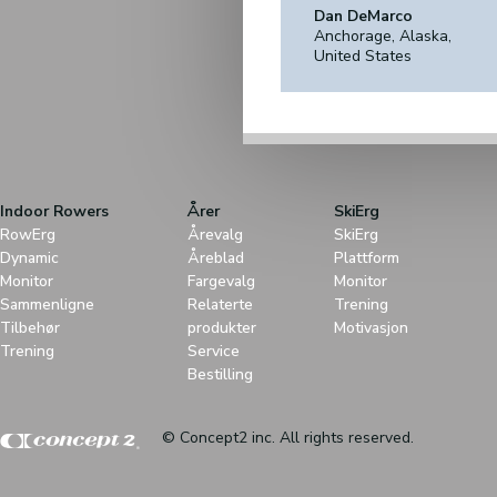
Dan DeMarco
Anchorage, Alaska,
United States
Indoor Rowers
Årer
SkiErg
RowErg
Årevalg
SkiErg
Dynamic
Åreblad
Plattform
Monitor
Fargevalg
Monitor
Sammenligne
Relaterte
Trening
Tilbehør
produkter
Motivasjon
Trening
Service
Bestilling
© Concept2 inc. All rights reserved.