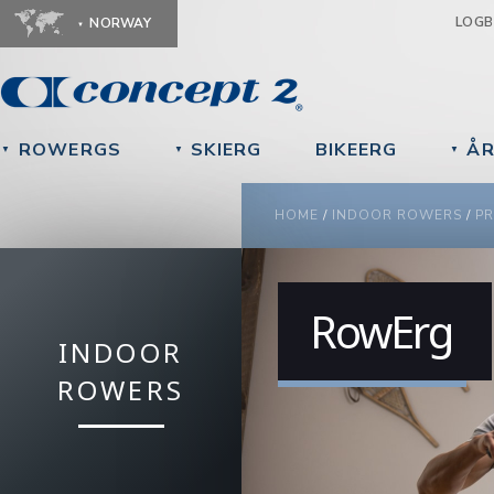
Ju
LOG
NORWAY
ROWERGS
SKIERG
BIKEERG
ÅR
▼
▼
▼
YOU ARE HERE
HOME
/
INDOOR ROWERS
/
P
Video
Player
RowErg
INDOOR
ROWERS