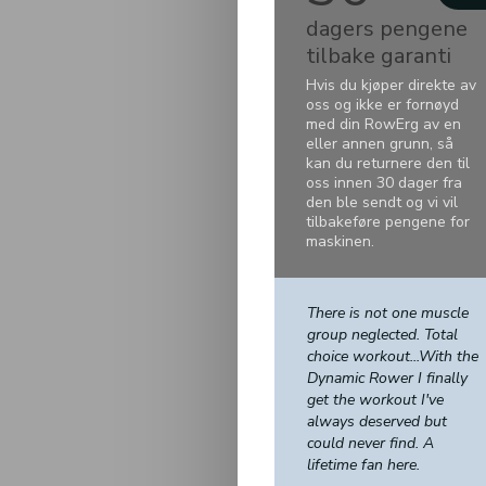
dagers pengene
tilbake garanti
Hvis du kjøper direkte av
oss og ikke er fornøyd
med din RowErg av en
eller annen grunn, så
kan du returnere den til
oss innen 30 dager fra
den ble sendt og vi vil
tilbakeføre pengene for
maskinen.
There is not one muscle
group neglected. Total
choice workout...With the
Dynamic Rower I finally
get the workout I've
always deserved but
could never find. A
lifetime fan here.