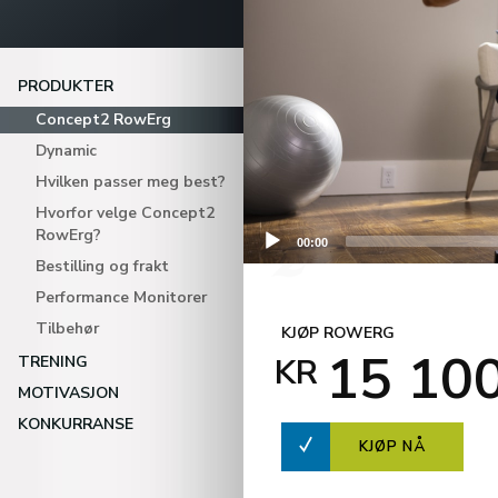
PRODUKTER
Concept2 RowErg
Dynamic
Hvilken passer meg best?
Hvorfor velge Concept2
RowErg?
00:00
Bestilling og frakt
Performance Monitorer
Tilbehør
KJØP ROWERG
15 10
KR
TRENING
MOTIVASJON
KONKURRANSE
KJØP NÅ