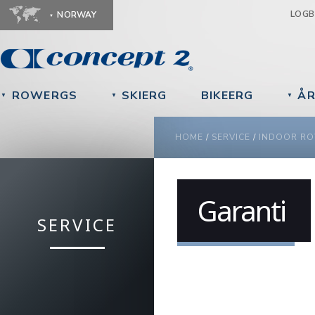
Ju
LOG
NORWAY
ROWERGS
SKIERG
BIKEERG
ÅR
▼
▼
▼
YOU ARE HERE
HOME
/
SERVICE
/
INDOOR R
Garanti
SERVICE