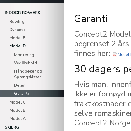
INDOOR ROWERS
Garanti
RowErg
Dynamic
Concept2 Model 
Model E
begrenset 2 års 
Model D
finnes her:
Model 
Montering
Vedlikehold
30 dagers p
Håndbøker og
Sprengskisser
Hvis man, innen
Deler
ikke er fornøyd 
Garanti
fraktkostnader e
Model C
Model B
selve romaskinen
Model A
Concept2 Norge A
SKIERG