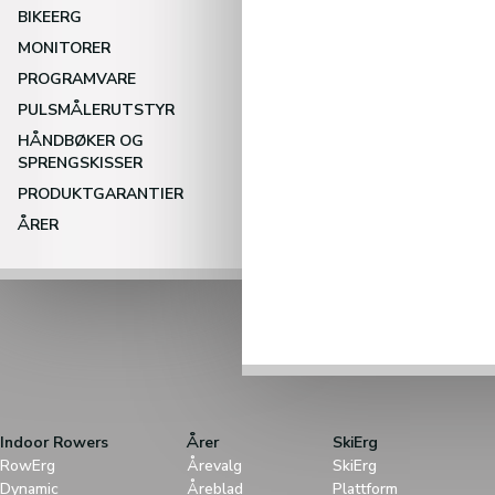
BIKEERG
MONITORER
PROGRAMVARE
PULSMÅLERUTSTYR
HÅNDBØKER OG
SPRENGSKISSER
PRODUKTGARANTIER
ÅRER
Indoor Rowers
Årer
SkiErg
RowErg
Årevalg
SkiErg
Dynamic
Åreblad
Plattform