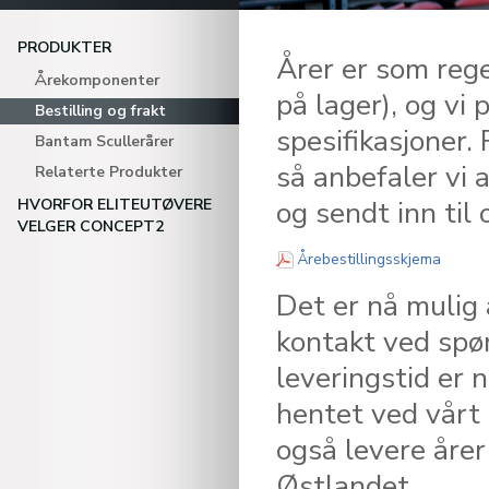
PRODUKTER
Årer er som rege
Årekomponenter
på lager), og vi 
Bestilling og frakt
spesifikasjoner.
Bantam Scullerårer
så anbefaler vi a
Relaterte Produkter
og sendt inn til 
HVORFOR ELITEUTØVERE
VELGER CONCEPT2
(PDF)
Årebestillingsskjema
Det er nå mulig 
kontakt ved spør
leveringstid er n
hentet ved vårt 
også levere årer
Østlandet.