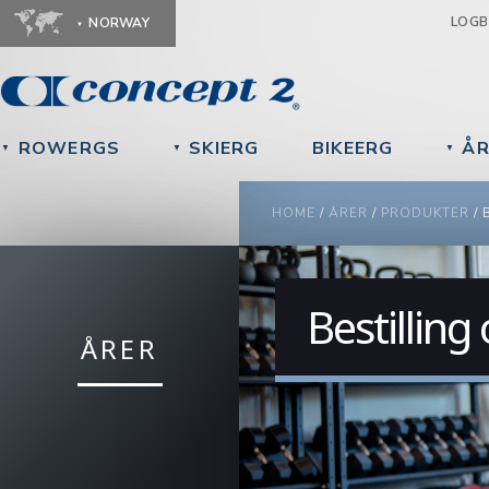
Ju
LOG
NORWAY
ROWERGS
SKIERG
BIKEERG
ÅR
▼
▼
▼
YOU ARE HERE
HOME
/
ÅRER
/
PRODUKTER
/
Bestilling
ÅRER