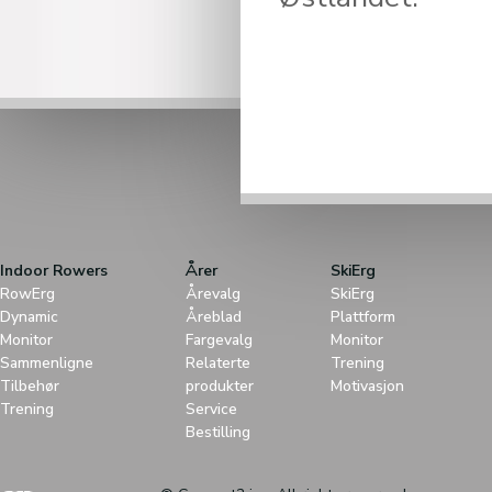
Indoor Rowers
Årer
SkiErg
RowErg
Årevalg
SkiErg
Dynamic
Åreblad
Plattform
Monitor
Fargevalg
Monitor
Sammenligne
Relaterte
Trening
Tilbehør
produkter
Motivasjon
Trening
Service
Bestilling