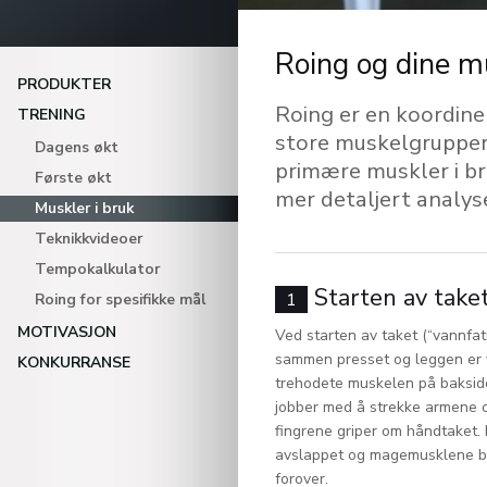
Roing og dine m
PRODUKTER
Roing er en koordine
TRENING
store muskelgrupper 
Dagens økt
primære muskler i br
Første økt
mer detaljert analys
Muskler i bruk
Teknikkvideoer
Tempokalkulator
Starten av take
1
Roing for spesifikke mål
MOTIVASJON
Ved starten av taket (“vannfat
sammen presset og leggen er v
KONKURRANSE
trehodete muskelen på baksi
jobber med å strekke armene o
fingrene griper om håndtaket
avslappet og magemusklene b
forover.