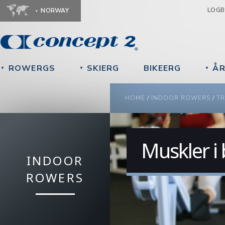
Ju
LOG
NORWAY
ROWERGS
SKIERG
BIKEERG
ÅR
▼
▼
▼
YOU ARE HERE
HOME
/
INDOOR ROWERS
/
TR
Muskler i
INDOOR
ROWERS