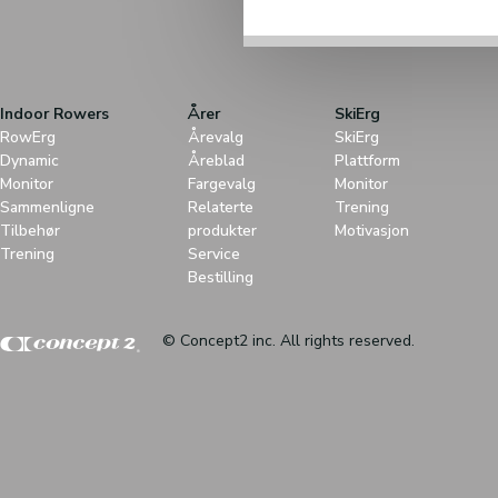
Indoor Rowers
Årer
SkiErg
RowErg
Årevalg
SkiErg
Dynamic
Åreblad
Plattform
Monitor
Fargevalg
Monitor
Sammenligne
Relaterte
Trening
Tilbehør
produkter
Motivasjon
Trening
Service
Bestilling
© Concept2 inc. All rights reserved.