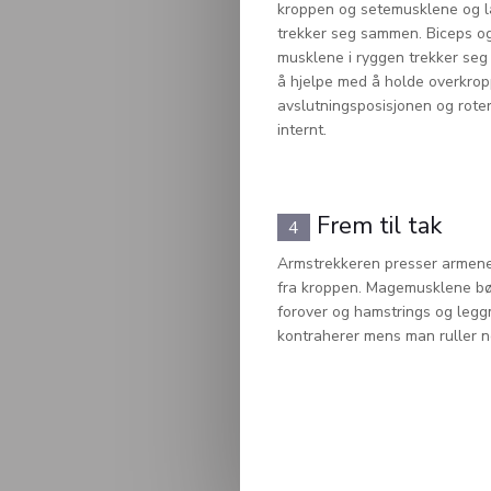
kroppen og setemusklene og 
trekker seg sammen. Biceps o
musklene i ryggen trekker se
å hjelpe med å holde overkrop
avslutningsposisjonen og rot
internt.
Frem til tak
4
Armstrekkeren presser armene
fra kroppen. Magemusklene b
forover og hamstrings og leg
kontraherer mens man ruller 