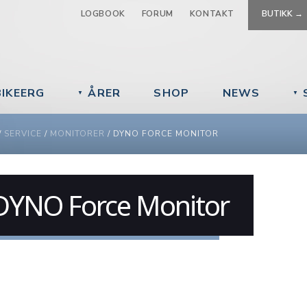
Jump to navigation
LOGBOOK
FORUM
KONTAKT
BUTIKK →
BIKEERG
ÅRER
SHOP
NEWS
▼
▼
 ARE HERE
/
SERVICE
/
MONITORER
/
DYNO FORCE MONITOR
DYNO Force Monitor