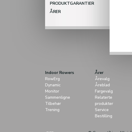
PRODUKTGARANTIER
ÅRER
Indoor Rowers
Årer
RowErg
Årevalg
Dynamic
Åreblad
Monitor
Fargevalg
Sammenligne
Relaterte
Tilbehør
produkter
Trening
Service
Bestilling