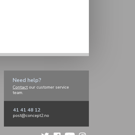
Need help?
Contact
our customer service
team.
41 41 48 12
post@concept2.no