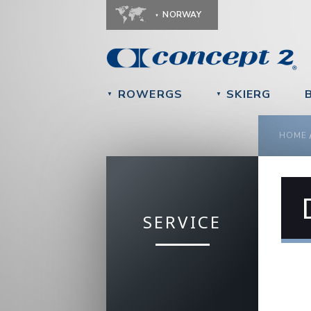
NORWAY
ROWERGS
SKIERG
▼
▼
YOU
HOME
SERVICE