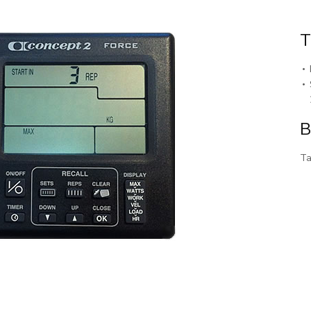
T
B
Ta