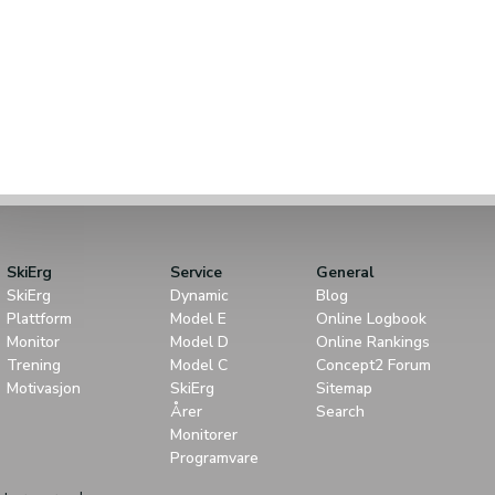
SkiErg
Service
General
SkiErg
Dynamic
Blog
Plattform
Model E
Online Logbook
Monitor
Model D
Online Rankings
Trening
Model C
Concept2 Forum
Motivasjon
SkiErg
Sitemap
Årer
Search
Monitorer
Programvare