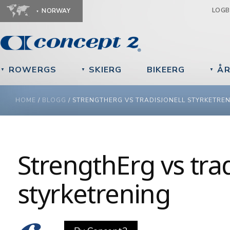
Ju
LOG
NORWAY
ROWERGS
SKIERG
BIKEERG
ÅR
▼
▼
▼
YOU ARE HERE
HOME
/
BLOGG
/
STRENGTHERG VS TRADISJONELL STYRKETRE
StrengthErg vs trad
styrketrening