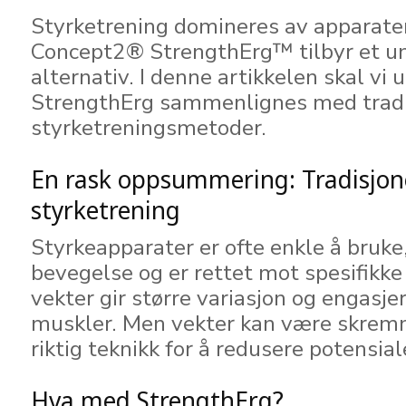
Styrketrening domineres av apparater 
Concept2® StrengthErg™ tilbyr et un
alternativ. I denne artikkelen skal vi
StrengthErg sammenlignes med tradi
styrketreningsmetoder.
En rask oppsummering: Tradisjon
styrketrening
Styrkeapparater er ofte enkle å bruke,
bevegelse og er rettet mot spesifikke
vekter gir større variasjon og engasje
muskler. Men vekter kan være skrem
riktig teknikk for å redusere potensial
Hva med StrengthErg?