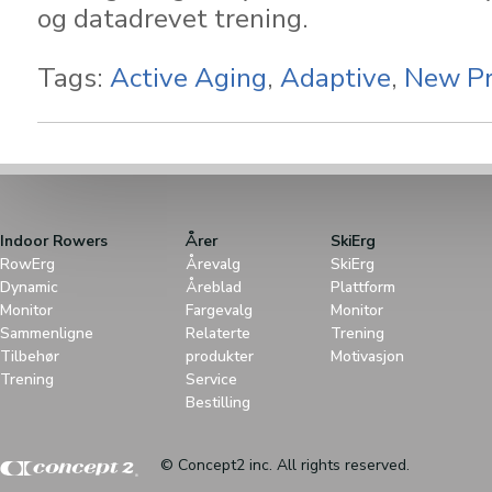
og datadrevet trening.
Tags:
Active Aging
,
Adaptive
,
New Pr
Indoor Rowers
Årer
SkiErg
RowErg
Årevalg
SkiErg
Dynamic
Åreblad
Plattform
Monitor
Fargevalg
Monitor
Sammenligne
Relaterte
Trening
Tilbehør
produkter
Motivasjon
Trening
Service
Bestilling
© Concept2 inc. All rights reserved.