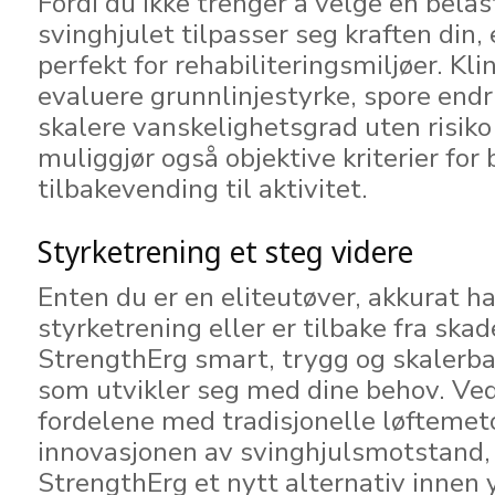
Fordi du ikke trenger å velge en belas
svinghjulet tilpasser seg kraften din,
perfekt for rehabiliteringsmiljøer. Kli
evaluere grunnlinjestyrke, spore endr
skalere vanskelighetsgrad uten risiko
muliggjør også objektive kriterier for
tilbakevending til aktivitet.
Styrketrening et steg videre
Enten du er en eliteutøver, akkurat h
styrketrening eller er tilbake fra skad
StrengthErg smart, trygg og skalerba
som utvikler seg med dine behov. Ve
fordelene med tradisjonelle løfteme
innovasjonen av svinghjulsmotstand,
StrengthErg et nytt alternativ innen y