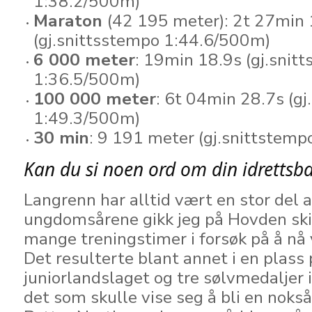
1:38.2/500m)
Maraton
(42 195 meter): 2t 27min 
(gj.snittsstempo 1:44.6/500m)
6 000 meter
: 19min 18.9s (gj.snit
1:36.5/500m)
100 000 meter
: 6t 04min 28.7s (g
1:49.3/500m)
30 min
: 9 191 meter (gj.snittstem
Kan du si noen ord om din idrettsb
Langrenn har alltid vært en stor del av
ungdomsårene gikk jeg på Hovden sk
mange treningstimer i forsøk på å nå
Det resulterte blant annet i en plass
juniorlandslaget og tre sølvmedaljer 
det som skulle vise seg å bli en nokså