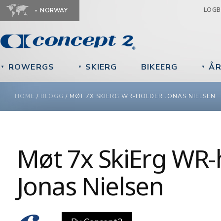
Ju
LOG
NORWAY
ROWERGS
SKIERG
BIKEERG
ÅR
▼
▼
▼
YOU ARE HERE
HOME
/
BLOGG
/
MØT 7X SKIERG WR-HOLDER JONAS NIELSEN
Møt 7x SkiErg WR-
Jonas Nielsen