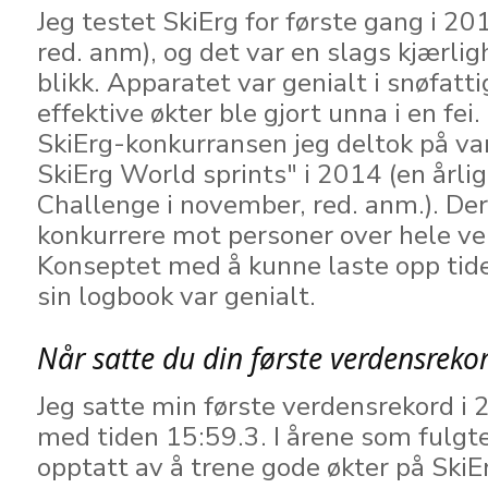
Jeg testet SkiErg for første gang i 20
red. anm), og det var en slags kjærlig
blikk. Apparatet var genialt i snøfatt
effektive økter ble gjort unna i en fei
SkiErg-konkurransen jeg deltok på va
SkiErg World sprints" i 2014 (en årli
Challenge i november, red. anm.). De
konkurrere mot personer over hele v
Konseptet med å kunne laste opp tid
sin logbook var genialt.
Når satte du din første verdensreko
Jeg satte min første verdensrekord 
med tiden 15:59.3. I årene som fulgt
opptatt av å trene gode økter på Ski