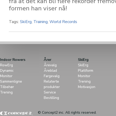
fra at det kan bli flere rekorder fre
formen han viser nå!
Tags:
SkiErg
,
Training
,
World Records
Indoor Rowers
Årer
SkiErg
RowErg
Årevalg
SkiErg
Dynamic
Åreblad
Plattform
Monitor
Fargevalg
Monitor
Sammenligne
Relaterte
Trening
Tilbehør
produkter
Motivasjon
Trening
Service
Bestilling
© Concept2 inc. All rights reserved.