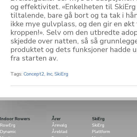
og effektivitet. «Enkelheten til SkiErg
tiltalende, bare gå bort og ta tak i h
ikke mye gulvplass, og den gir en økt 
kroppen!». Selv om den utbredte adop
skjedde over natten, så så grunnlegg
produktet og dets funksjoner hadde u
fra starten av.
Tags:
Concept2, Inc
,
SkiErg
Indoor Rowers
Årer
SkiErg
RowErg
Årevalg
SkiErg
Dynamic
Åreblad
Plattform