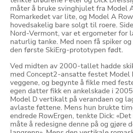
tenkte brødrene Peter og Dick Dreiss
måter å bruke svinghjulet fra Model 
Romarkedet var lite, og Model A Row
hovedsakelig bare solgt til roere. Sid
Nord-Vermont, var et ergometer for 
naturlig tanke. Med noen få spiker o
den første SkiErg-prototypen født.
Ved midten av 2000-tallet hadde skik
med Concept2-ansatte festet Model 
veggene, og begynte å fikle med fest
egen datter fikk en ankelskade i 2005
Model D vertikalt på verandaen og lag
avlaste føttene. Mens hun brukte ti
endrede RowErgen, tenkte Dick: «Det 
måte å redesigne denne på og gjøre d
langrenn». Mens den vertikale romask