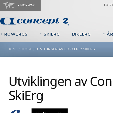
Ju
LOG
NORWAY
ROWERGS
SKIERG
BIKEERG
ÅR
▼
▼
▼
YOU ARE HERE
HOME
/
BLOGG
/
UTVIKLINGEN AV CONCEPT2 SKIERG
Utviklingen av Co
SkiErg