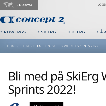
Ju
LOG
NORWAY
ROWERGS
SKIERG
BIKEERG
ÅR
▼
▼
▼
YOU ARE HERE
HOME
/
BLOGG
/
BLI MED PÅ SKIERG WORLD SPRINTS 2022!
Bli med på SkiErg 
Sprints 2022!