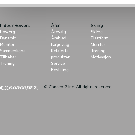
Indoor Rowers
Årer
SkiErg
RowErg
Årevalg
SkiErg
Dynamic
Åreblad
Plattform
Monitor
Fargevalg
Monitor
Sammenligne
Relaterte
Trening
Tilbehør
produkter
Motivasjon
Trening
Service
Bestilling
© Concept2 inc. All rights reserved.