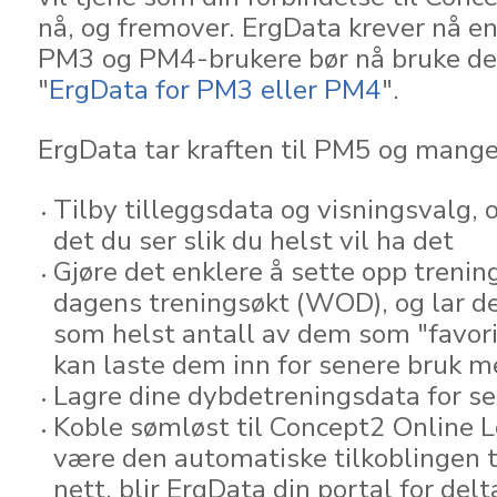
nå, og fremover. ErgData krever nå e
PM3 og PM4-brukere bør nå bruke de
"
ErgData for PM3 eller PM4
".
ErgData tar kraften til PM5 og mang
Tilby tilleggsdata og visningsvalg, 
det du ser slik du helst vil ha det
Gjøre det enklere å sette opp trenin
dagens treningsøkt (WOD), og lar de
som helst antall av dem som "favorit
kan laste dem inn for senere bruk me
Lagre dine dybdetreningsdata for se
Koble sømløst til Concept2 Online 
være den automatiske tilkoblingen t
nett, blir ErgData din portal for delt