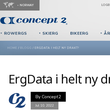
Ju
LOG
NORWAY
ROWERGS
SKIERG
BIKEERG
ÅR
▼
▼
▼
YOU ARE HERE
HOME
/
BLOGG
/
ERGDATA I HELT NY DRAKT!
ErgData i helt ny d
By
Concept2
Jul 10, 2022