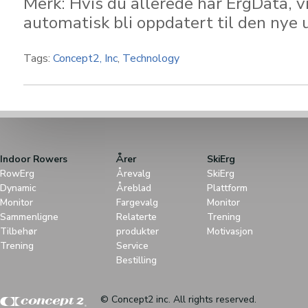
Merk: Hvis du allerede har ErgData, v
automatisk bli oppdatert til den nye 
Tags:
Concept2, Inc
,
Technology
Indoor Rowers
Årer
SkiErg
RowErg
Årevalg
SkiErg
Dynamic
Åreblad
Plattform
Monitor
Fargevalg
Monitor
Sammenligne
Relaterte
Trening
Tilbehør
produkter
Motivasjon
Trening
Service
Bestilling
© Concept2 inc. All rights reserved.