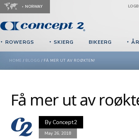
Ju
LOG
NORWAY
ROWERGS
SKIERG
BIKEERG
ÅR
▼
▼
▼
YOU ARE HERE
HOME
/
BLOGG
/
FÅ MER UT AV ROØKTEN!
Få mer ut av roøkt
By
Concept2
May 26, 2018