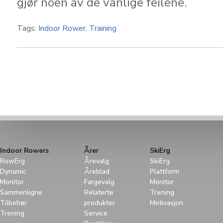
gjør noen av de vanlige feilene.
Tags:
Indoor Rower
,
Training
Indoor Rowers
Årer
SkiErg
RowErg
Årevalg
SkiErg
Dynamic
Åreblad
Plattform
Monitor
Fargevalg
Monitor
Sammenligne
Relaterte
Trening
Tilbehør
produkter
Motivasjon
Trening
Service