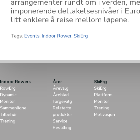
arrangementer rundt om i verden, med
imponerende deltakelsesnivåer i Euro
litt enklere å reise mellom løpene.
Tags:
Events
,
Indoor Rower
,
SkiErg
Indoor Rowers
Årer
SkiErg
RowErg
Årevalg
SkiErg
Dynamic
Åreblad
Plattform
Monitor
Fargevalg
Monitor
Sammenligne
Relaterte
Trening
Tilbehør
produkter
Motivasjon
Trening
Service
Bestilling