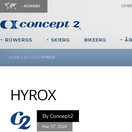
Ju
LOG
NORWAY
ROWERGS
SKIERG
BIKEERG
ÅR
▼
▼
▼
YOU ARE HERE
HOME
/
BLOGG
/
HYROX
HYROX
By
Concept2
Mar 07, 2024