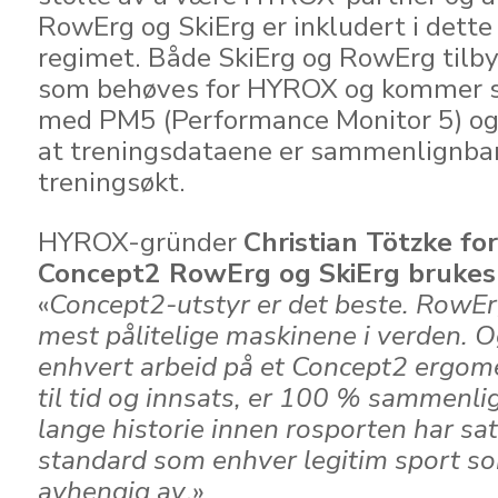
RowErg og SkiErg er inkludert i dette
regimet. Både SkiErg og RowErg tilb
som behøves for HYROX og kommer 
med PM5 (Performance Monitor 5) og 
at treningsdataene er sammenlignbar
treningsøkt.
HYROX-gründer
Christian Tötzke fo
Concept2 RowErg og SkiErg brukes
«
Concept2-utstyr er det beste. RowEr
mest pålitelige maskinene i verden. Og
enhvert arbeid på et Concept2 ergom
til tid og innsats, er 100 % sammenl
lange historie innen rosporten har sa
standard som enhver legitim sport 
avhengig av
.»