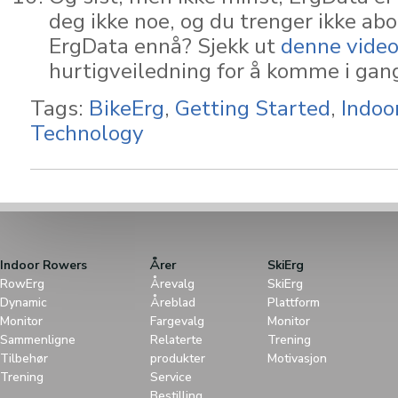
deg ikke noe, og du trenger ikke ab
ErgData ennå? Sjekk ut
denne vide
hurtigveiledning for å komme i gan
Tags:
BikeErg
,
Getting Started
,
Indoo
Technology
Indoor Rowers
Årer
SkiErg
RowErg
Årevalg
SkiErg
Dynamic
Åreblad
Plattform
Monitor
Fargevalg
Monitor
Sammenligne
Relaterte
Trening
Tilbehør
produkter
Motivasjon
Trening
Service
Bestilling