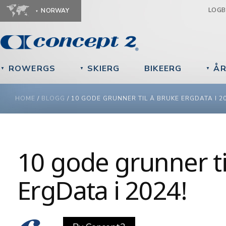
Ju
LOG
NORWAY
ROWERGS
SKIERG
BIKEERG
ÅR
▼
▼
▼
YOU ARE HERE
HOME
/
BLOGG
/
10 GODE GRUNNER TIL Å BRUKE ERGDATA I 20
10 gode grunner ti
ErgData i 2024!