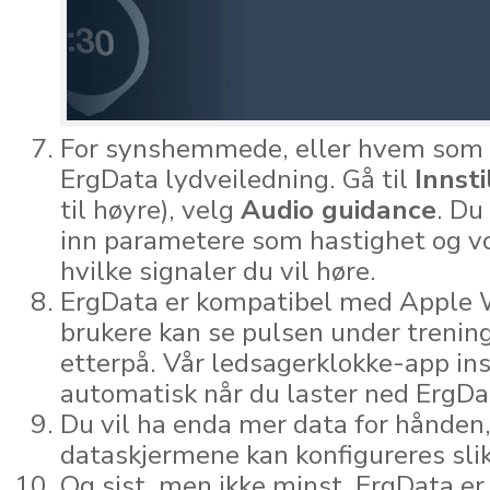
For synshemmede, eller hvem som h
ErgData lydveiledning. Gå til
Innsti
til høyre), velg
Audio guidance
. Du
inn parametere som hastighet og v
hvilke signaler du vil høre.
ErgData er kompatibel med Apple
brukere kan se pulsen under trenin
etterpå. Vår ledsagerklokke-app ins
automatisk når du laster ned ErgDat
Du vil ha enda mer data for hånden
dataskjermene kan konfigureres slik
Og sist, men ikke minst, ErgData er 